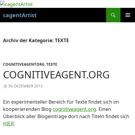
Suchen
cagentArtist
ZUM
PRIMÄR
INHALT
MENÜ
SPRINGEN
Archiv der Kategorie: TEXTE
COGNITIVEAGENT.ORG
,
TEXTE
COGNITIVEAGENT.ORG
30. DEZEMBER 2013
Ein experimenteller Bereich für Texte findet sich im
kooperierenden Blog
cognitiveagent.org
. Einen
Überblick aller Blogeinträge dort nach Titeln findet sich
HIER
.