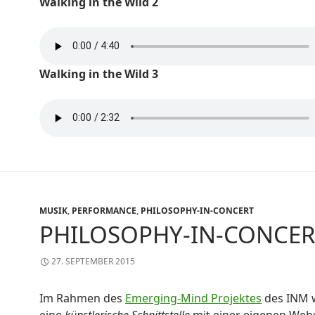
Walking in the Wild 2
Walking in the Wild 3
MUSIK
,
PERFORMANCE
,
PHILOSOPHY-IN-CONCERT
PHILOSOPHY-IN-CONCER
27. SEPTEMBER 2015
Im Rahmen des
Emerging-Mind Projektes
des INM w
eine
künstlerische Schnittstelle
mit einer eigenen Web