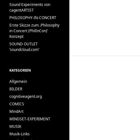
Sound Experiments von
cagentARTIST
PHILOSOPHY-IN-CONCERT
Erste Skizze zum ‚Philosophy
in Concert (PhilInCon)‘
Konzept
SOUND OUTLET
’soundcloud.com‘
KATEGORIEN
Allgemein
BILDER
cognitiveagent.org
COMICS
MindArt
MINDSET-EXPERIMENT
MUSIK
Musik-Links