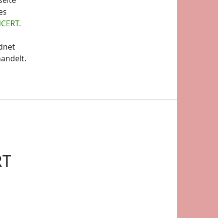
es
CERT.
dnet
andelt.
RT