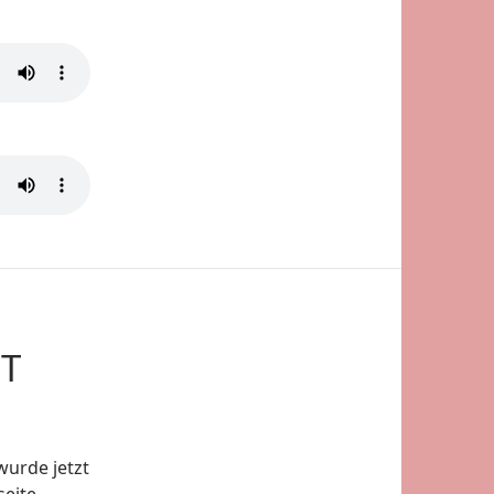
T
urde jetzt
seite