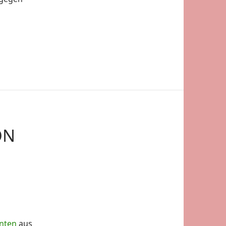
ON
enten
aus