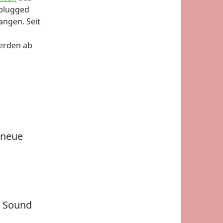
nplugged
gangen. Seit
werden ab
 neue
n Sound