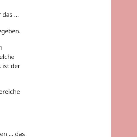
r das …
begeben.
n
elche
 ist der
Bereiche
zen … das