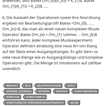
anwendet, also $latex Om_{0}(K_{0}) = K_{1}$, $latex
Om_{1}(K_{1}) = K_{2}$, ….
6. Die Auswahl der Operationen sowie ihre Anordnung
ergeben ein Bearbeitungsprofil $latex <Om_{0}, … ,
Om_{n}>$, das man als einen neuen komplexen Musik-
Operator $latex Om_{x} = Om_{1} \otimes … Om_{k}$
einführen kann. Jeder komplexe Musikexperiment-
Operator definiert eindeutig eine neue Art von Klang
auf der Basis eines Ausgangsklanges. Es gibt dann so
viele neue Klänge wie es Ausgangsklänge und komplexe
Operatoren gibt. Die Menge ist mindestens auf zählbar
unendlich.
BEWUSST
BILD
BILDPRODUKTION
INPUT
INTERNE ZUSTÄNDE
INTUITIV
KONTEXT
KUNSTKRITERIUM
KÜNSTLER
KÜNSTLERISCH
KÜNSTLERISCHE VERÄNDERUNGSOPERATION
MUSIK