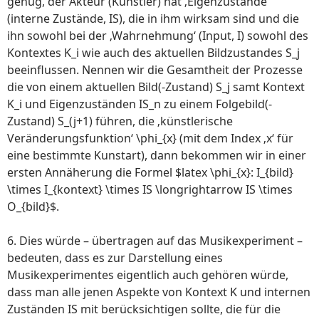
genug, der Akteur (Künstler) hat ‚Eigenzustände‘
(interne Zustände, IS), die in ihm wirksam sind und die
ihn sowohl bei der ‚Wahrnehmung‘ (Input, I) sowohl des
Kontextes K_i wie auch des aktuellen Bildzustandes S_j
beeinflussen. Nennen wir die Gesamtheit der Prozesse
die von einem aktuellen Bild(-Zustand) S_j samt Kontext
K_i und Eigenzuständen IS_n zu einem Folgebild(-
Zustand) S_(j+1) führen, die ‚künstlerische
Veränderungsfunktion‘ \phi_{x} (mit dem Index ‚x‘ für
eine bestimmte Kunstart), dann bekommen wir in einer
ersten Annäherung die Formel $latex \phi_{x}: I_{bild}
\times I_{kontext} \times IS \longrightarrow IS \times
O_{bild}$.
6. Dies würde – übertragen auf das Musikexperiment –
bedeuten, dass es zur Darstellung eines
Musikexperimentes eigentlich auch gehören würde,
dass man alle jenen Aspekte von Kontext K und internen
Zuständen IS mit berücksichtigen sollte, die für die