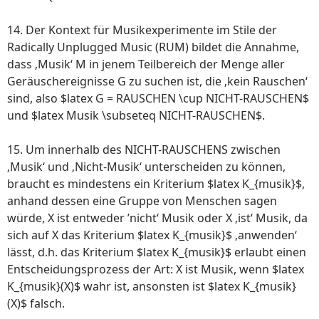
14. Der Kontext für Musikexperimente im Stile der
Radically Unplugged Music (RUM) bildet die Annahme,
dass ‚Musik‘ M in jenem Teilbereich der Menge aller
Geräuschereignisse G zu suchen ist, die ‚kein Rauschen‘
sind, also $latex G = RAUSCHEN \cup NICHT-RAUSCHEN$
und $latex Musik \subseteq NICHT-RAUSCHEN$.
15. Um innerhalb des NICHT-RAUSCHENS zwischen
‚Musik‘ und ‚Nicht-Musik‘ unterscheiden zu können,
braucht es mindestens ein Kriterium $latex K_{musik}$,
anhand dessen eine Gruppe von Menschen sagen
würde, X ist entweder ’nicht‘ Musik oder X ‚ist‘ Musik, da
sich auf X das Kriterium $latex K_{musik}$ ‚anwenden‘
lässt, d.h. das Kriterium $latex K_{musik}$ erlaubt einen
Entscheidungsprozess der Art: X ist Musik, wenn $latex
K_{musik}(X)$ wahr ist, ansonsten ist $latex K_{musik}
(X)$ falsch.