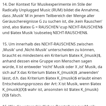
14. Der Kontext für Musikexperimente im Stile der
Radically Unplugged Music (RUM) bildet die Annahme,
dass ‚Musik‘ M in jenem Teilbereich der Menge aller
Geräuschereignisse G zu suchen ist, die ‚kein Rauschen‘
sind, also $latex G = RAUSCHEN \cup NICHT-RAUSCHEN$
und $latex Musik \subseteq NICHT-RAUSCHEN$.
15. Um innerhalb des NICHT-RAUSCHENS zwischen
‚Musik‘ und ‚Nicht-Musik‘ unterscheiden zu können,
braucht es mindestens ein Kriterium $latex K_{musik}$,
anhand dessen eine Gruppe von Menschen sagen
würde, X ist entweder ’nicht‘ Musik oder X ‚ist‘ Musik, da
sich auf X das Kriterium $latex K_{musik}$ ‚anwenden‘
lässt, d.h. das Kriterium $latex K_{musik}$ erlaubt einen
Entscheidungsprozess der Art: X ist Musik, wenn $latex
K_{musik}(X)$ wahr ist, ansonsten ist $latex K_{musik}
(X)$ falsch.