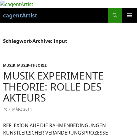
Suchen
cagentArtist
ZUM
PRIMÄR
INHALT
MENÜ
SPRINGEN
Schlagwort-Archive: Input
MUSIK
,
MUSIK-THEORIE
MUSIK EXPERIMENTE
THEORIE: ROLLE DES
AKTEURS
7. MÄRZ 2014
REFLEXION AUF DIE RAHMENBEDINGUNGEN
KÜNSTLERISCHER VERÄNDERUNGSPROZESSE