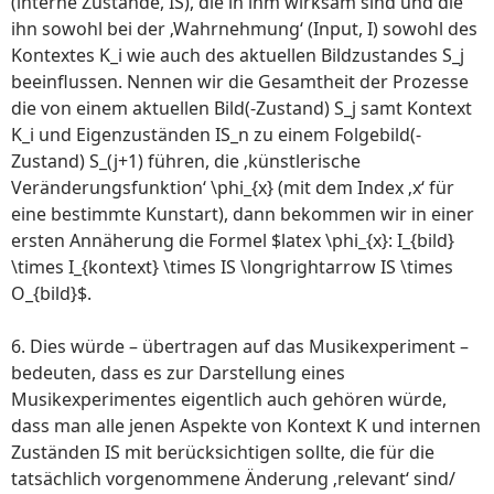
(interne Zustände, IS), die in ihm wirksam sind und die
ihn sowohl bei der ‚Wahrnehmung‘ (Input, I) sowohl des
Kontextes K_i wie auch des aktuellen Bildzustandes S_j
beeinflussen. Nennen wir die Gesamtheit der Prozesse
die von einem aktuellen Bild(-Zustand) S_j samt Kontext
K_i und Eigenzuständen IS_n zu einem Folgebild(-
Zustand) S_(j+1) führen, die ‚künstlerische
Veränderungsfunktion‘ \phi_{x} (mit dem Index ‚x‘ für
eine bestimmte Kunstart), dann bekommen wir in einer
ersten Annäherung die Formel $latex \phi_{x}: I_{bild}
\times I_{kontext} \times IS \longrightarrow IS \times
O_{bild}$.
6. Dies würde – übertragen auf das Musikexperiment –
bedeuten, dass es zur Darstellung eines
Musikexperimentes eigentlich auch gehören würde,
dass man alle jenen Aspekte von Kontext K und internen
Zuständen IS mit berücksichtigen sollte, die für die
tatsächlich vorgenommene Änderung ‚relevant‘ sind/