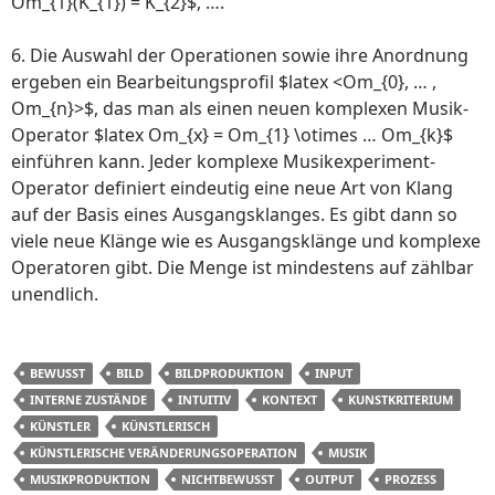
Om_{1}(K_{1}) = K_{2}$, ….
6. Die Auswahl der Operationen sowie ihre Anordnung
ergeben ein Bearbeitungsprofil $latex <Om_{0}, … ,
Om_{n}>$, das man als einen neuen komplexen Musik-
Operator $latex Om_{x} = Om_{1} \otimes … Om_{k}$
einführen kann. Jeder komplexe Musikexperiment-
Operator definiert eindeutig eine neue Art von Klang
auf der Basis eines Ausgangsklanges. Es gibt dann so
viele neue Klänge wie es Ausgangsklänge und komplexe
Operatoren gibt. Die Menge ist mindestens auf zählbar
unendlich.
BEWUSST
BILD
BILDPRODUKTION
INPUT
INTERNE ZUSTÄNDE
INTUITIV
KONTEXT
KUNSTKRITERIUM
KÜNSTLER
KÜNSTLERISCH
KÜNSTLERISCHE VERÄNDERUNGSOPERATION
MUSIK
MUSIKPRODUKTION
NICHTBEWUSST
OUTPUT
PROZESS