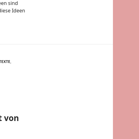
een sind
diese Ideen
TEXTE
,
t von