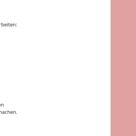
beiten:
on
 machen.