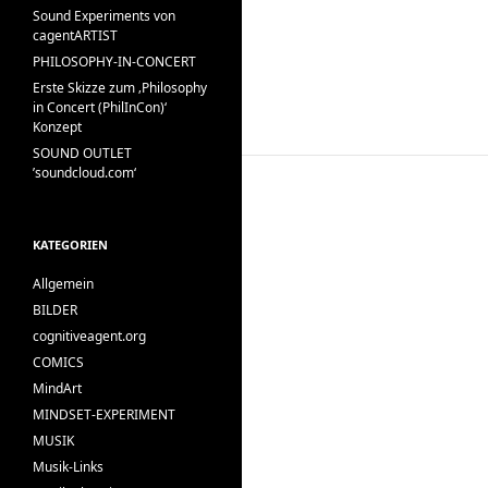
Sound Experiments von
cagentARTIST
PHILOSOPHY-IN-CONCERT
Erste Skizze zum ‚Philosophy
in Concert (PhilInCon)‘
Konzept
SOUND OUTLET
’soundcloud.com‘
KATEGORIEN
Allgemein
BILDER
cognitiveagent.org
COMICS
MindArt
MINDSET-EXPERIMENT
MUSIK
Musik-Links