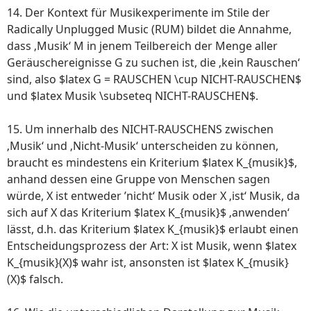
14. Der Kontext für Musikexperimente im Stile der
Radically Unplugged Music (RUM) bildet die Annahme,
dass ‚Musik‘ M in jenem Teilbereich der Menge aller
Geräuschereignisse G zu suchen ist, die ‚kein Rauschen‘
sind, also $latex G = RAUSCHEN \cup NICHT-RAUSCHEN$
und $latex Musik \subseteq NICHT-RAUSCHEN$.
15. Um innerhalb des NICHT-RAUSCHENS zwischen
‚Musik‘ und ‚Nicht-Musik‘ unterscheiden zu können,
braucht es mindestens ein Kriterium $latex K_{musik}$,
anhand dessen eine Gruppe von Menschen sagen
würde, X ist entweder ’nicht‘ Musik oder X ‚ist‘ Musik, da
sich auf X das Kriterium $latex K_{musik}$ ‚anwenden‘
lässt, d.h. das Kriterium $latex K_{musik}$ erlaubt einen
Entscheidungsprozess der Art: X ist Musik, wenn $latex
K_{musik}(X)$ wahr ist, ansonsten ist $latex K_{musik}
(X)$ falsch.