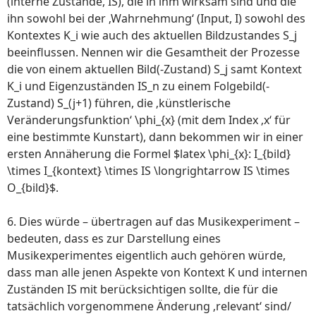
(interne Zustände, IS), die in ihm wirksam sind und die
ihn sowohl bei der ‚Wahrnehmung‘ (Input, I) sowohl des
Kontextes K_i wie auch des aktuellen Bildzustandes S_j
beeinflussen. Nennen wir die Gesamtheit der Prozesse
die von einem aktuellen Bild(-Zustand) S_j samt Kontext
K_i und Eigenzuständen IS_n zu einem Folgebild(-
Zustand) S_(j+1) führen, die ‚künstlerische
Veränderungsfunktion‘ \phi_{x} (mit dem Index ‚x‘ für
eine bestimmte Kunstart), dann bekommen wir in einer
ersten Annäherung die Formel $latex \phi_{x}: I_{bild}
\times I_{kontext} \times IS \longrightarrow IS \times
O_{bild}$.
6. Dies würde – übertragen auf das Musikexperiment –
bedeuten, dass es zur Darstellung eines
Musikexperimentes eigentlich auch gehören würde,
dass man alle jenen Aspekte von Kontext K und internen
Zuständen IS mit berücksichtigen sollte, die für die
tatsächlich vorgenommene Änderung ‚relevant‘ sind/