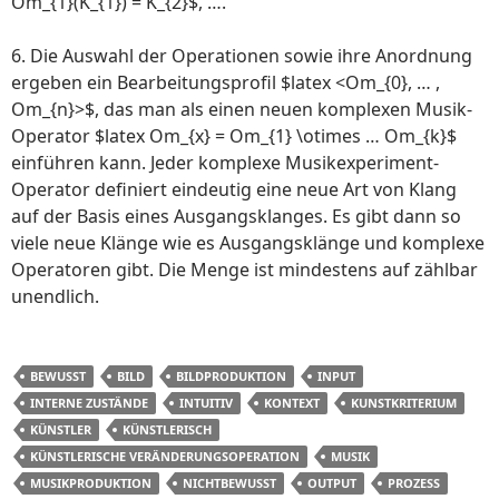
Om_{1}(K_{1}) = K_{2}$, ….
6. Die Auswahl der Operationen sowie ihre Anordnung
ergeben ein Bearbeitungsprofil $latex <Om_{0}, … ,
Om_{n}>$, das man als einen neuen komplexen Musik-
Operator $latex Om_{x} = Om_{1} \otimes … Om_{k}$
einführen kann. Jeder komplexe Musikexperiment-
Operator definiert eindeutig eine neue Art von Klang
auf der Basis eines Ausgangsklanges. Es gibt dann so
viele neue Klänge wie es Ausgangsklänge und komplexe
Operatoren gibt. Die Menge ist mindestens auf zählbar
unendlich.
BEWUSST
BILD
BILDPRODUKTION
INPUT
INTERNE ZUSTÄNDE
INTUITIV
KONTEXT
KUNSTKRITERIUM
KÜNSTLER
KÜNSTLERISCH
KÜNSTLERISCHE VERÄNDERUNGSOPERATION
MUSIK
MUSIKPRODUKTION
NICHTBEWUSST
OUTPUT
PROZESS