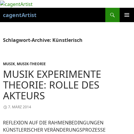
Suchen
cagentArtist
ZUM
PRIMÄR
INHALT
MENÜ
SPRINGEN
Schlagwort-Archive: Künstlerisch
MUSIK
,
MUSIK-THEORIE
MUSIK EXPERIMENTE
THEORIE: ROLLE DES
AKTEURS
7. MÄRZ 2014
REFLEXION AUF DIE RAHMENBEDINGUNGEN
KÜNSTLERISCHER VERÄNDERUNGSPROZESSE