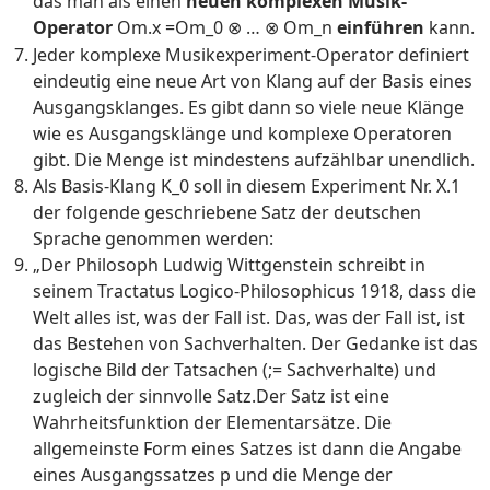
das man als einen
neuen komplexen
Musik-
Operator
Om.x =Om_0
…
Om_n
einführen
kann.
⊗
⊗
Jeder komplexe Musikexperiment-Operator definiert
eindeutig eine neue Art von Klang auf der Basis eines
Ausgangsklanges. Es gibt dann so viele neue Klänge
wie es Ausgangsklänge und komplexe Operatoren
gibt. Die Menge ist mindestens aufzählbar unendlich.
Als Basis-Klang K_0 soll in diesem Experiment Nr. X.1
der folgende geschriebene Satz der deutschen
Sprache genommen werden:
„Der Philosoph Ludwig Wittgenstein schreibt in
seinem Tractatus Logico-Philosophicus 1918, dass die
Welt alles ist, was der Fall ist. Das, was der Fall ist, ist
das Bestehen von Sachverhalten. Der Gedanke ist das
logische Bild der Tatsachen (;= Sachverhalte) und
zugleich der sinnvolle Satz.Der Satz ist eine
Wahrheitsfunktion der Elementarsätze. Die
allgemeinste Form eines Satzes ist dann die Angabe
eines Ausgangssatzes p und die Menge der