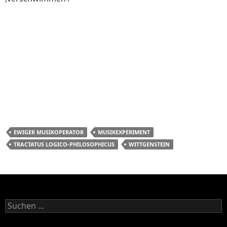
EWIGER MUSIKOPERATOR
MUSIKEXPERIMENT
TRACTATUS LOGICO-PHILOSOPHICUS
WITTGENSTEIN
Suchen
nach: