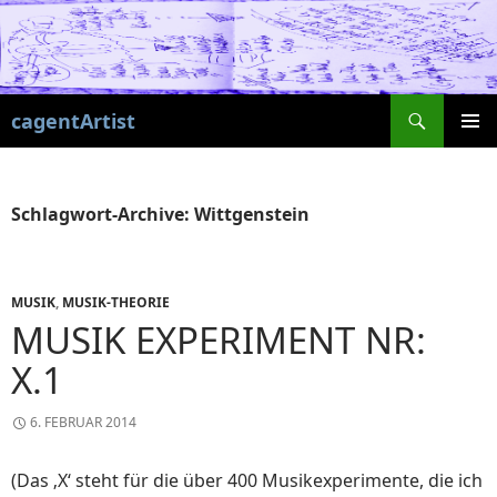
Suchen
cagentArtist
ZUM
PRIMÄR
INHALT
MENÜ
SPRINGEN
Schlagwort-Archive: Wittgenstein
MUSIK
,
MUSIK-THEORIE
MUSIK EXPERIMENT NR:
X.1
6. FEBRUAR 2014
(Das ‚X‘ steht für die über 400 Musikexperimente, die ich