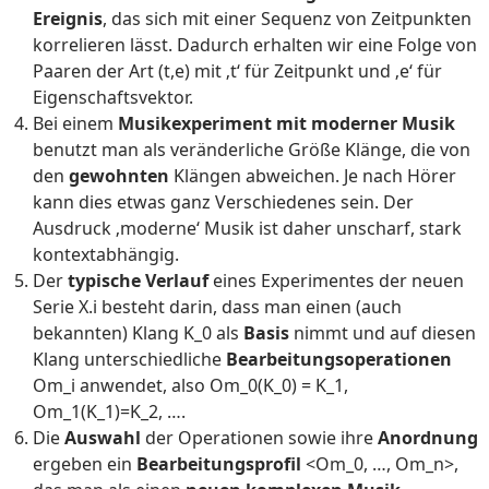
Ereignis
, das sich mit einer Sequenz von Zeitpunkten
korrelieren lässt. Dadurch erhalten wir eine Folge von
Paaren der Art (t,e) mit ‚t‘ für Zeitpunkt und ‚e‘ für
Eigenschaftsvektor.
Bei einem
Musikexperiment mit moderner Musik
benutzt man als veränderliche Größe Klänge, die von
den
gewohnten
Klängen abweichen. Je nach Hörer
kann dies etwas ganz Verschiedenes sein. Der
Ausdruck ‚moderne‘ Musik ist daher unscharf, stark
kontextabhängig.
Der
typische Verlauf
eines Experimentes der neuen
Serie X.i besteht darin, dass man einen (auch
bekannten) Klang K_0 als
Basis
nimmt und auf diesen
Klang unterschiedliche
Bearbeitungsoperationen
Om_i anwendet, also Om_0(K_0) = K_1,
Om_1(K_1)=K_2, ….
Die
Auswahl
der Operationen sowie ihre
Anordnung
ergeben ein
Bearbeitungsprofil
<Om_0, …, Om_n>,